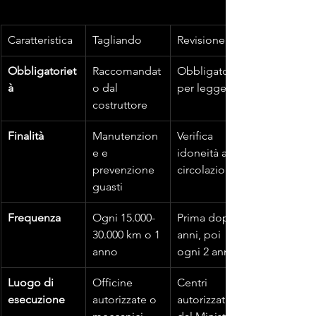
Caratteristica
Tagliando
Revisione
Obbligatoriet
Raccomandat
Obbligatorio 
à
o dal 
per legge
costruttore
Finalità
Manutenzion
Verifica 
e e 
idoneità alla 
prevenzione 
circolazione
guasti
Frequenza
Ogni 15.000-
Prima dopo 4 
30.000 km o 1 
anni, poi 
anno
ogni 2 anni
Luogo di 
Officine 
Centri 
esecuzione
autorizzate o 
autorizzati 