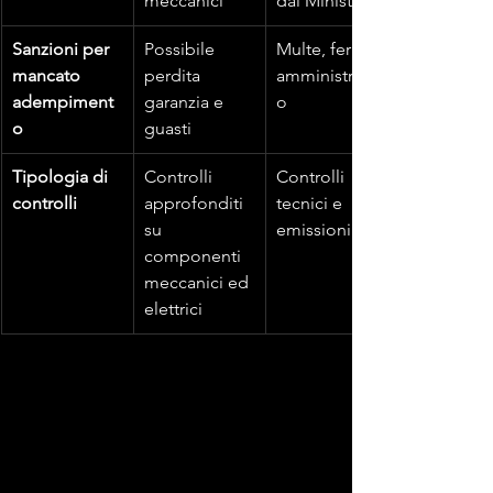
meccanici
dal Ministero
Sanzioni per 
Possibile 
Multe, fermo 
mancato 
perdita 
amministrativ
adempiment
garanzia e 
o
o
guasti
Tipologia di 
Controlli 
Controlli 
controlli
approfonditi 
tecnici e 
su 
emissioni
componenti 
meccanici ed 
elettrici