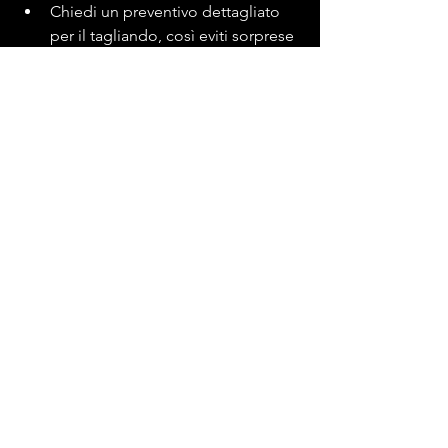
Chiedi un preventivo dettagliato 
per il tagliando, così eviti sorprese 
sui costi
Controlla personalmente gli 
elementi più semplici come 
pressione gomme, livello olio e 
liquidi tra un tagliando e l’altro
Ricorda che una buona 
manutenzione può evitare guasti 
improvvisi e spese maggiori
Conclusione
Il tagliando e la revisione sono due 
momenti fondamentali nella vita di 
ogni veicolo, ma con scopi, modalità e 
obblighi molto diversi. Fare il 
tagliando regolarmente ti permette di 