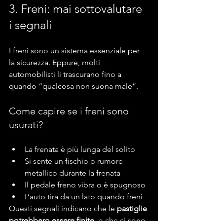
3. Freni: mai sottovalutare 
i segnali
I freni sono un sistema essenziale per 
la sicurezza. Eppure, molti 
automobilisti li trascurano fino a 
quando “qualcosa non suona male”.
Come capire se i freni sono 
usurati?
La frenata è più lunga del solito
Si sente un fischio o rumore 
metallico durante la frenata
Il pedale freno vibra o è spugnoso
L’auto tira da un lato quando freni
Questi segnali indicano che le 
pastiglie 
potrebbero essere finite
, o che ci sono 