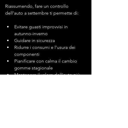
Riassumendo, fare un controllo 
dell’auto a settembre ti permette di:
Evitare guasti improvvisi in 
autunno-inverno
Guidare in sicurezza
Ridurre i consumi e l’usura dei 
componenti
Pianificare con calma il cambio 
gomme stagionale
Mantenere il valore dell’auto più 
alto nel tempo
Approfittare di promozioni e 
appuntamenti rapidi in officina
Il consiglio dell’esperto