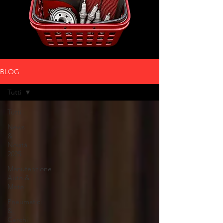
BLOG
Tutti
Tutti
News
&
Novità
2025
Manutenzione
Auto &
Moto
Pneumatici
&
Cerchi