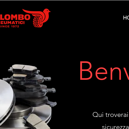
H
Ben
Qui troverai 
sicurezza