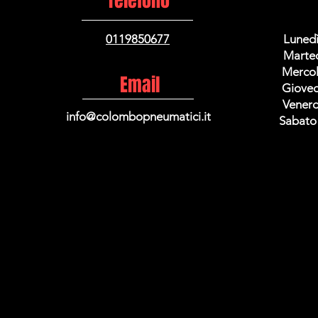
Telefono
0119850677
Lunedì
Marted
Mercole
Email
Gioved
Venerd
info@colombopneumatici.it
Sabato 